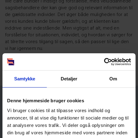
We care
bunder i indsigt og forståelse, med veluddannede
sagsbehandlere der kan give god og relevant information til
de gældssatte individer. Det øger både muligheden for at
vores kundes kunde bliver gældsfri, og at klienten kan
inddrive sine indestående. Men vigtigst af alt, med en
forståelse for situationen, individet, og hvordan vi sørger for
at tilrette vores tilgang til sagen, så den passer til lige den
vi har igennem nu.
Vores kunde har derfor muligheden for at fokusere på det
der er vigtigst for dem, deres kunder.
Samtykke
Detaljer
Om
Denne hjemmeside bruger cookies
Se hvordan vi hjalp andre
Vi bruger cookies til at tilpasse vores indhold og
annoncer, til at vise dig funktioner til sociale medier og til
at analysere vores trafik. Vi deler også oplysninger om
din brug af vores hjemmeside med vores partnere inden