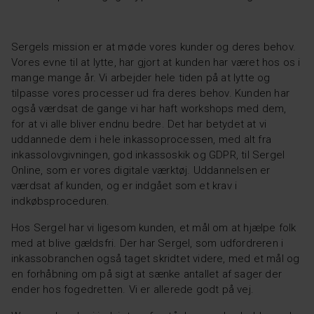
Sergels mission er at møde vores kunder og deres behov.
Vores evne til at lytte, har gjort at kunden har været hos os i
mange mange år. Vi arbejder hele tiden på at lytte og
tilpasse vores processer ud fra deres behov. Kunden har
også værdsat de gange vi har haft workshops med dem,
for at vi alle bliver endnu bedre. Det har betydet at vi
uddannede dem i hele inkassoprocessen, med alt fra
inkassolovgivningen, god inkassoskik og GDPR, til Sergel
Online, som er vores digitale værktøj. Uddannelsen er
værdsat af kunden, og er indgået som et krav i
indkøbsproceduren.
Hos Sergel har vi ligesom kunden, et mål om at hjælpe folk
med at blive gældsfri. Der har Sergel, som udfordreren i
inkassobranchen også taget skridtet videre, med et mål og
en forhåbning om på sigt at sænke antallet af sager der
ender hos fogedretten. Vi er allerede godt på vej.