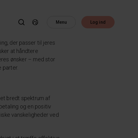
Menu
Log ind
g, der passer til jeres
sker at håndtere
jeres ønsker – med stor
 parter.
 et bredt spektrum af
betaling og en positiv
omiske vanskeligheder ved