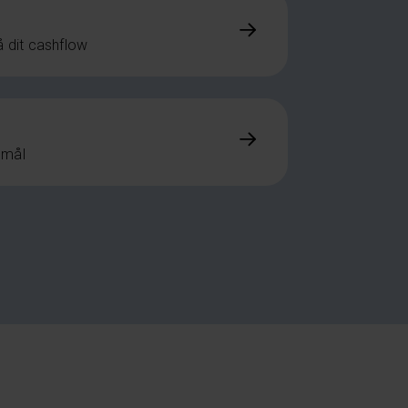
å dit cashflow
smål