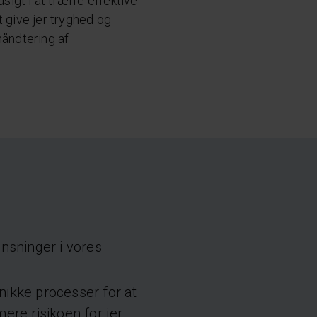
igt i at træffe effektive
t give jer tryghed og
håndtering af
nsninger i vores
ikke processer for at
re risikoen for jer.