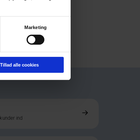
 Ved at identificere sig
emmesiden er let at bruge,
Marketing
es gæld, sende beskeder til
Tillad alle cookies
 kunder ind