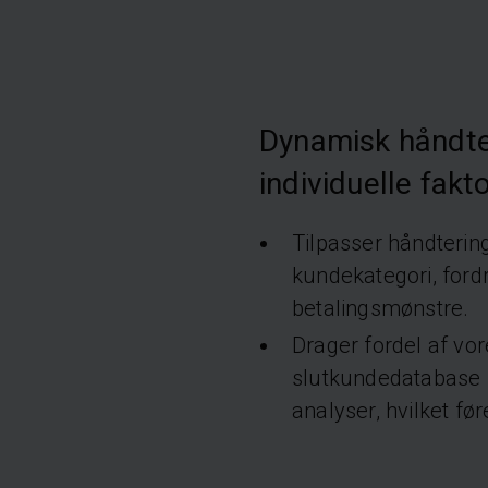
Dynamisk håndte
individuelle fakt
Tilpasser håndterin
kundekategori, fordr
betalingsmønstre.
Drager fordel af vo
slutkundedatabase f
analyser, hvilket føre