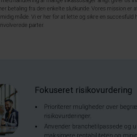
med håndtering af mange inkassosager årligt giver os inds
er betaling fra den enkelte slutkunde. Vores mission er a
midig måde. Vi er her for at lette og sikre en succesfuld 
involverede parter.
Fokuseret risikovurdering
Prioriterer muligheder over begræ
risikovurderinger.
Anvender branchetilpassede og un
maksimere rentabiliteten og minime