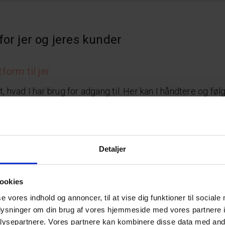
or jer og jeres kunder
form til jer
, hvad I har brug for adgang til. Her kan I håndtere og føl
apporter.
 rapporter
Detaljer
ness intelligence (BI)-rapporter med detaljerede sagsoply
oards.
ookies
gervenlige og opdateres dagligt med nye data. I kan sel
se vores indhold og annoncer, til at vise dig funktioner til sociale
statistik på års-, måneds- og dagsbasis.
oplysninger om din brug af vores hjemmeside med vores partnere i
ysepartnere. Vores partnere kan kombinere disse data med andr