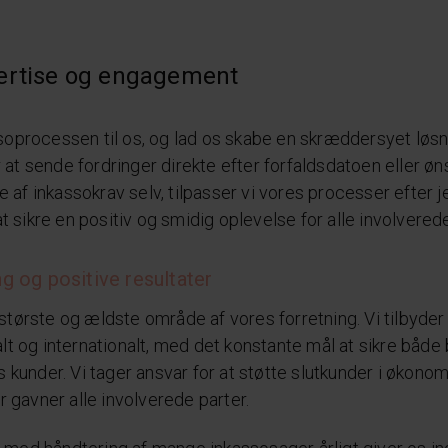
ertise og engagement
soprocessen til os, og lad os skabe en skræddersyet løsnin
at sende fordringer direkte efter forfaldsdatoen eller øn
af inkassokrav selv, tilpasser vi vores processer efter 
sikre en positiv og smidig oplevelse for alle involverede
g og positive resultater
største og ældste område af vores forretning. Vi tilbyder
lt og internationalt, med det konstante mål at sikre både 
es kunder. Vi tager ansvar for at støtte slutkunder i økon
er gavner alle involverede parter.