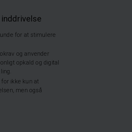
 inddrivelse
kunde for at stimulere
sokrav og anvender
nligt opkald og digital
ling.
for ikke kun at
velsen, men også