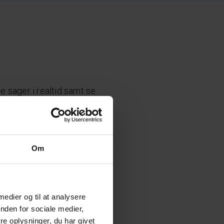
ge sager i realtid samt se
Om
sninger og mulighed for at
v vælge, hvordan der skal
 medier og til at analysere
nden for sociale medier,
e oplysninger, du har givet