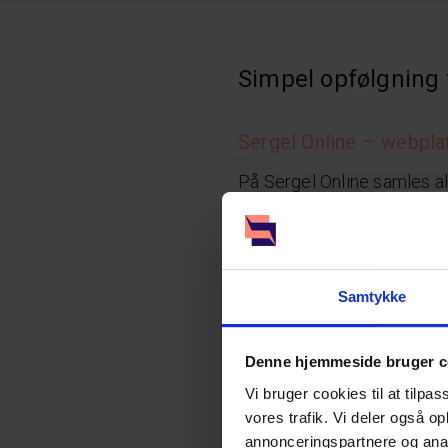
Simpel opfølgning f
Sergel Online – webplat
På Sergel Online samles alt
og downloade finansielle r
Sergel BI – Detaljerede
Samtykke
I har også adgang til Busi
bruge interaktive BI-dashb
Denne hjemmeside bruger c
Kundehjemmesiderne er bru
Vi bruger cookies til at tilpas
filtreres og skifte mellem 
vores trafik. Vi deler også 
annonceringspartnere og anal