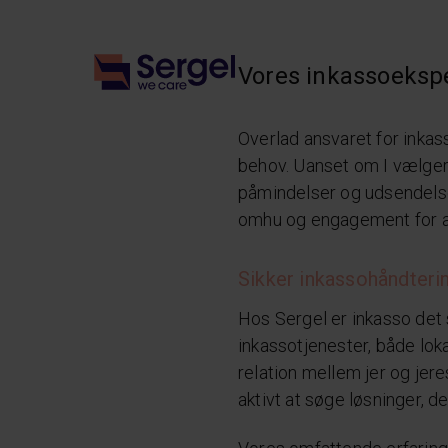
Vores inkassoeksp
Overlad ansvaret for inkas
behov. Uanset om I vælger 
påmindelser og udsendelse 
omhu og engagement for at 
Sikker inkassohåndterin
Hos Sergel er inkasso det 
inkassotjenester, både loka
relation mellem jer og jer
aktivt at søge løsninger, d