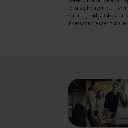
Vores omfattende erfaring 
foranstaltninger, der fremm
samtidig undgå tab på en s
inkassoprocessen for alle 