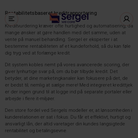
Rentabilitetsbaseret kreditrapportering
Kreditvurdering kræver ofte hurtighed og automatisering, da
mange ønsker at gøre handlen med det samme, uden at
vente på manuel behandling. Sergel er eksperter i at
bestemme rentabiliteten af ​​et kundeforhold, så du kan føle
dig tryg ved at forlænge kredit.
Dit system kobles nemt på vores avancerede scoring, der
giver lynhurtige svar på, om du bør tilbyde kredit. Det
betyder, at dine marketingkanaler kan fokusere på det, de
er bedst til; nemlig at sælge mere! Med integreret kredittjek
er der ingen grund til at logge ind på separate portaler eller
arbejde i flere it-miljøer.
Den store fordel ved Sergels modeller er, at lønsomheden i
kunderelationen er sat i fokus. Du får et effektivt, hurtigt og
ansvarligt lån, der altid varetager din kundes langsigtede
rentabilitet og betalingsevne.