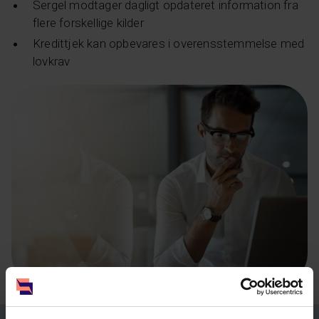
Sergel modtager dagligt opdateret information fra
flere forskellige kilder
Kredittjek kan opbevares i overensstemmelse med
lovkrav