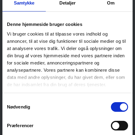
Samtykke
Detaljer
Om
Læs om vores forskellige
Denne hjemmeside bruger cookies
Vi bruger cookies til at tilpasse vores indhold og
services
annoncer, til at vise dig funktioner til sociale medier og til
at analysere vores trafik. Vi deler også oplysninger om
din brug af vores hjemmeside med vores partnere inden
Hos Sergel bekymrer vi os om dig og din kunde. Med stor
for sociale medier, annonceringspartnere og
erfaring og ekspertise kan vi hjælpe dig, så du kan fokusere
analysepartnere. Vores partnere kan kombinere disse
på det, der er vigtigst, din kerneforretning.
data med andre oplysninger, du har givet dem, eller som
de har indsamlet fra din brug af deres tjenester.
Inkasso
Samtykkevalg
Nødvendig
Juridiske tjenester
Præferencer